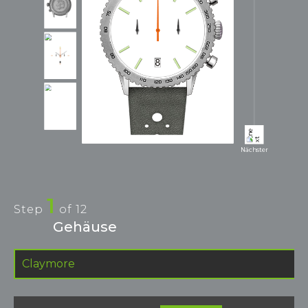
Nächster
1
Step
of
12
Gehäuse
Claymore