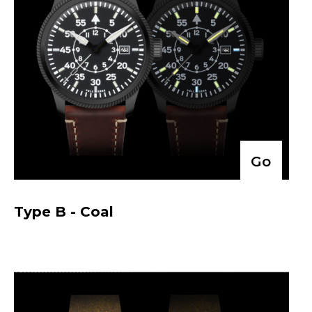
Go
Type B - Coal