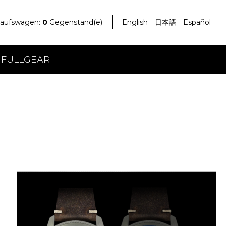
kaufswagen:
0
Gegenstand(e)
English
日本語
Español
 FULLGEAR