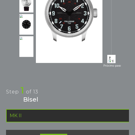
Próximo paso
1
Step
of
13
Bisel
MK II