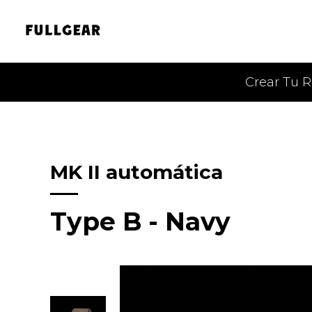
Crear Tu R
MK II automática
Type B - Navy